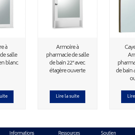
e à
Armoire à
Cay
de salle
pharmacie de salle
Ar
 en blanc
de bain 22″ avec
pharmac
étagère ouverte
de bain 
o
suite
Lire la suite
Lire
Informations
Ressources
Soutien