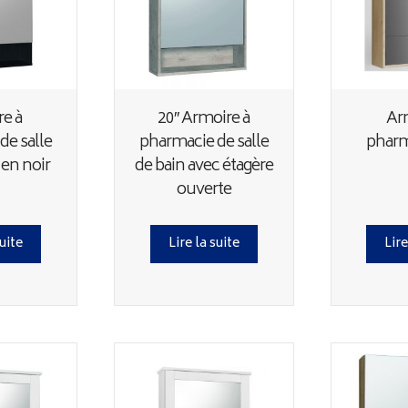
e à
20″ Armoire à
Ar
de salle
pharmacie de salle
pharm
 en noir
de bain avec étagère
ouverte
suite
Lire la suite
Lire