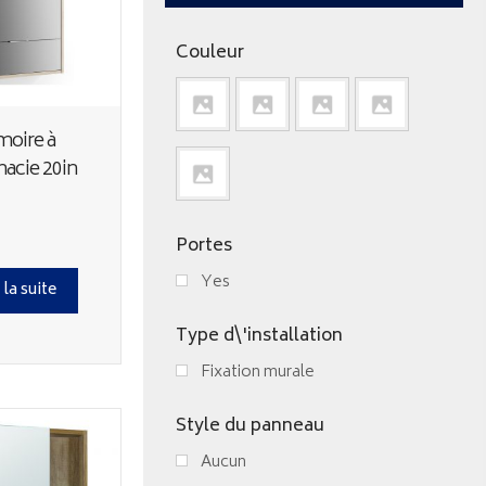
Couleur
moire à
acie 20in
Portes
Yes
 la suite
Type d\'installation
Fixation murale
Style du panneau
Aucun