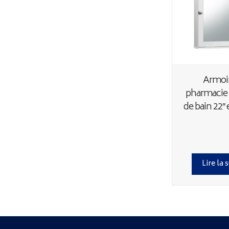
Armoir
pharmacie 
de bain 22″
Lire la 