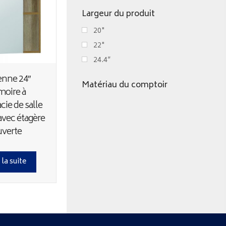
Largeur du produit
20"
22"
24.4”
enne 24″
Matériau du comptoir
moire à
ie de salle
avec étagère
uverte
 la suite