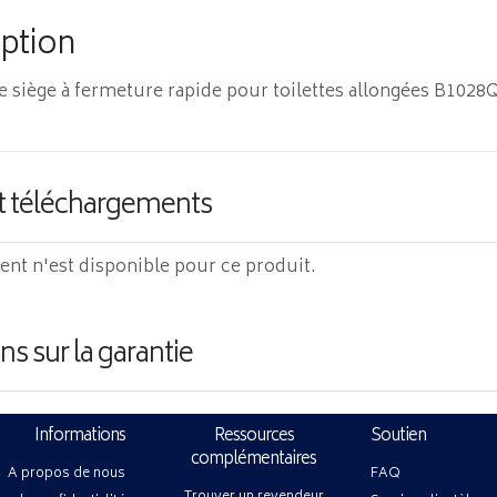
iption
e siège à fermeture rapide pour toilettes allongées B102
t téléchargements
t n'est disponible pour ce produit.
ns sur la garantie
Informations
Ressources
Soutien
complémentaires
A propos de nous
FAQ