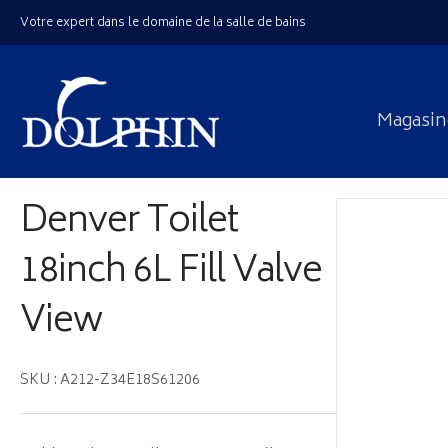
Votre expert dans le domaine de la salle de bains
Magasin
Denver Toilet
18inch 6L Fill Valve
View
SKU : A212-Z34E18S61206